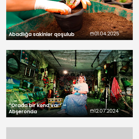
01.04.2025
Abadlığa sakinlər qoşulub
“Orada bir kənd var” –
12.07.2024
Abşeronda