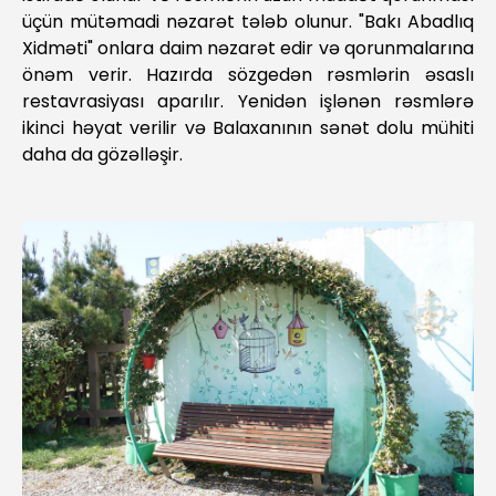
üçün mütəmadi nəzarət tələb olunur. "Bakı Abadlıq
Xidməti" onlara daim nəzarət edir və qorunmalarına
önəm verir. Hazırda sözgedən rəsmlərin əsaslı
restavrasiyası aparılır. Yenidən işlənən rəsmlərə
ikinci həyat verilir və Balaxanının sənət dolu mühiti
daha da gözəlləşir.