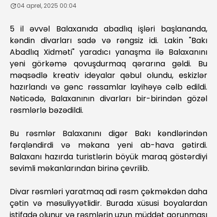
04 aprel, 2025 00:04
5 il əvvəl Balaxanıda abadlıq işləri başlananda,
kəndin divarları sadə və rəngsiz idi. Lakin "Bakı
Abadlıq Xidməti" yaradıcı yanaşma ilə Balaxanını
yeni görkəmə qovuşdurmaq qərarına gəldi. Bu
məqsədlə kreativ ideyalar qəbul olundu, eskizlər
hazırlandı və gənc rəssamlar layihəyə cəlb edildi.
Nəticədə, Balaxanının divarları bir-birindən gözəl
rəsmlərlə bəzədildi.
Bu rəsmlər Balaxanını digər Bakı kəndlərindən
fərqləndirdi və məkana yeni ab-hava gətirdi.
Balaxanı hazırda turistlərin böyük maraq göstərdiyi
sevimli məkanlarından birinə çevrilib.
Divar rəsmləri yaratmaq adi rəsm çəkməkdən daha
çətin və məsuliyyətlidir. Burada xüsusi boyalardan
istifadə olunur və rəsmlərin uzun müddət qorunması