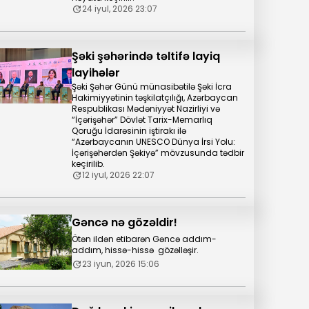
24 iyul, 2026 23:07
Şəki şəhərində təltifə layiq
layihələr
Şəki Şəhər Günü münasibətilə Şəki İcra
Hakimiyyətinin təşkilatçılığı, Azərbaycan
Respublikası Mədəniyyət Nazirliyi və
“İçərişəhər” Dövlət Tarix-Memarlıq
Qoruğu İdarəsinin iştirakı ilə
“Azərbaycanın UNESCO Dünya İrsi Yolu:
İçərişəhərdən Şəkiyə” mövzusunda tədbir
keçirilib.
12 iyul, 2026 22:07
Gəncə nə gözəldir!
Ötən ildən etibarən Gəncə addım-
addım, hissə-hissə gözəlləşir.
23 iyun, 2026 15:06