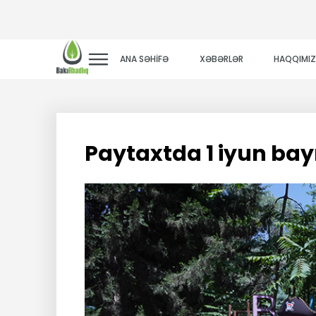
ANA SƏHİFƏ
XƏBƏRLƏR
HAQQIMI
Paytaxtda 1 iyun ba