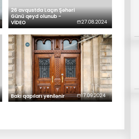
26 avqustda Laçın Şəhəri
Günü qeyd olunub -
27.08.2024
VİDEO
17.09.2024
Bakı qapıları yenilənir