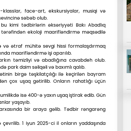
lasslar, face-art, ekskursiyalar, musiqi və
 sevincinə səbəb olub.
n bu kimi tədbirlərin əksəriyyəti Bakı Abadlıq
t tərəfindən ekoloji maarifləndirmə məqsədilə
 və ətraf mühitə sevgi hissi formalaşdırmaq
ında maarifləndirmə işi aparılıb.
arkın təmizliyi və abadlığına cavabdeh olub.
də park daim səliqəli və baxımlı qalıb.
tinin birgə təşkilatçılığı ilə keçirilən bayram
ən çox uşaq gətirilib. Onların rahatlığı üçün
milikdə isə 400-ə yaxın uşaq iştirak edib. Gün
anlar yaşayıb.
rxasında bir araya gəlib. Tədbir rəngarəng
evrilib. 1 iyun 2025-ci il onların yaddaşında