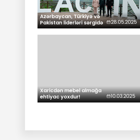
Azərbaycan, Türkiyə və
28.05.2025
Pakistan liderləri sərgidə
Xaricdən mebel almağa
10.03.2025
ehtiyac yoxdur!