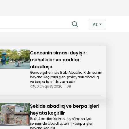
Az
Gəncənin siması dəyişir:
məhəllələr və parklar
abadlaşır
Gəncə şəhərində Bakı Abadlıq Xidmətinin
həyata keçirdiyi genişmiqyaslı abadlıq
və bərpa işləri davam edir.
06 avqust, 2026 11:08
Şəkidə abadlıq və bərpa işləri
həyata keçirilir
Bakı Abadlıq Xidməti tərəfindən Şəki
şəhərində abadlıq, təmir-bərpa işləri
həyata keçirilir.