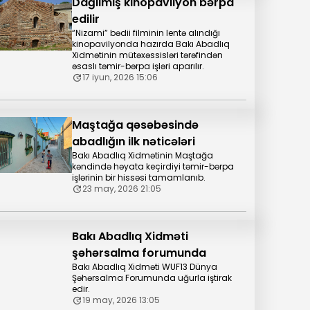
Dağılmış kinopavilyon bərpa
edilir
“Nizami” bədii filminin lentə alındığı
kinopavilyonda hazırda Bakı Abadlıq
Xidmətinin mütəxəssisləri tərəfindən
əsaslı təmir-bərpa işləri aparılır.
17 iyun, 2026 15:06
Maştağa qəsəbəsində
abadlığın ilk nəticələri
Bakı Abadlıq Xidmətinin Maştağa
kəndində həyata keçirdiyi təmir-bərpa
işlərinin bir hissəsi tamamlanıb.
23 may, 2026 21:05
Bakı Abadlıq Xidməti
şəhərsalma forumunda
Bakı Abadlıq Xidməti WUF13 Dünya
Şəhərsalma Forumunda uğurla iştirak
edir.
19 may, 2026 13:05