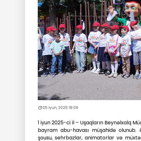
05 iyun, 2025 18:06
1
iyun
2025-
ci
il
–
U
ş
aqlar
ı
n
Beyn
ə
lxalq
M
ü
bayram
abu
-
havas
ı
m
üş
ahid
ə
olunub
. 
ş
ousu
,
sehrbazlar
,
animatorlar
v
ə
m
ü
xt
ə