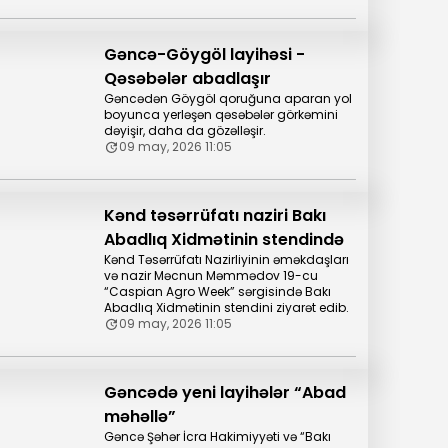
Gəncə-Göygöl layihəsi -
Qəsəbələr abadlaşır
Gəncədən Göygöl qoruğuna aparan yol
boyunca yerləşən qəsəbələr görkəmini
dəyişir, daha da gözəlləşir.
09 may, 2026 11:05
Kənd təsərrüfatı naziri Bakı
Abadlıq Xidmətinin stendində
Kənd Təsərrüfatı Nazirliyinin əməkdaşları
və nazir Məcnun Məmmədov 19-cu
“Caspian Agro Week” sərgisində Bakı
Abadlıq Xidmətinin stendini ziyarət edib.
09 may, 2026 11:05
Gəncədə yeni layihələr “Abad
məhəllə”
Gəncə Şəhər İcra Hakimiyyəti və “Bakı