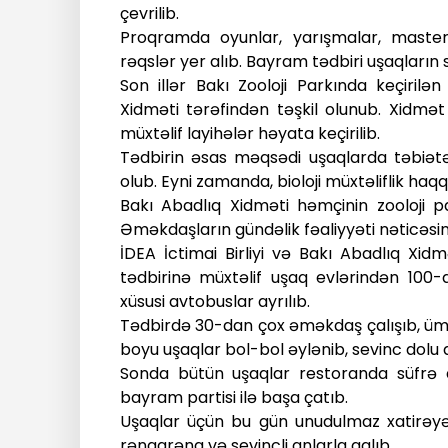
ç
evrilib
.
Proqramda oyunlar, yarışmalar, master-k
rəqslər yer alıb. Bayram tədbiri uşaqların
Son illər Bakı Zooloji Parkında keçirilə
Xidməti tərəfindən təşkil olunub. Xidmə
müxtəlif layihələr həyata keçirilib.
Tədbirin əsas məqsədi uşaqlarda təbiətə
olub. Eyni zamanda, bioloji müxtəliflik haqq
Bakı Abadlıq Xidməti həmçinin zooloji p
Əməkdaşların gündəlik fəaliyyəti nəticəsin
İDEA İctimai Birliyi və Bakı Abadlıq Xidmə
tədbirinə müxtəlif uşaq evlərindən 100-d
xüsusi avtobuslar ayrılıb.
Tədbirdə 30-dan çox əməkdaş çalışıb, ümu
boyu uşaqlar bol-bol əylənib, sevinc dolu 
Sonda bütün uşaqlar restoranda süfrə a
bayram partisi ilə başa çatıb.
Uşaqlar üçün bu gün unudulmaz xatirəyə ç
rəngarəng və sevincli anlarla qalıb.