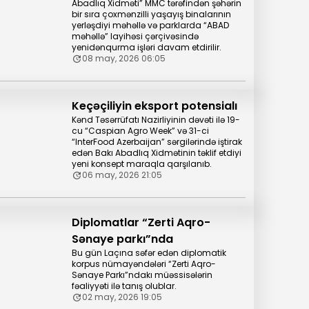
Abadlıq Xidməti” MMC tərəfindən şəhərin
bir sıra çoxmənzilli yaşayış binalarının
yerləşdiyi məhəllə və parklarda “ABAD
məhəllə” layihəsi çərçivəsində
yenidənqurma işləri davam etdirilir.
08 may, 2026 06:05
Keçəçiliyin eksport potensialı
Kənd Təsərrüfatı Nazirliyinin dəvəti ilə 19-
cu “Caspian Agro Week” və 31-ci
“InterFood Azerbaijan” sərgilərində iştirak
edən Bakı Abadlıq Xidmətinin təklif etdiyi
yeni konsept maraqla qarşılanıb.
06 may, 2026 21:05
Diplomatlar “Zerti Aqro-
Sənaye parkı”nda
Bu gün Laçına səfər edən diplomatik
korpus nümayəndələri “Zerti Aqro-
Sənaye Parkı”ndakı müəssisələrin
fəaliyyəti ilə tanış olublar.
02 may, 2026 19:05