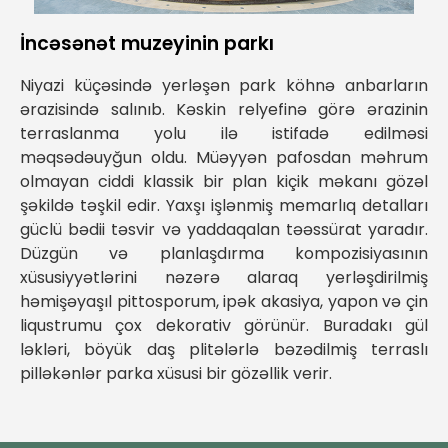
İncəsənət muzeyinin parkı
Niyaz
i
küçəsində yerləşən park köhnə anbarların
ərazisində salınıb. Kəskin relyefinə görə ərazinin
terraslanma yolu ilə istifadə edilməsi
məqsədəuyğun oldu. Müəyyən pafosdan məhrum
olmayan ciddi klassik bir plan kiçik məkanı gözəl
şəkildə təşkil edir. Yaxşı işlənmiş memarlıq detalları
güclü bədii təsvir və yaddaqalan təəssürat yaradır.
Düzgün və planlaşdırma kompozisiyasının
xüsusiyyətlərini nəzərə alaraq yerləşdirilmiş
həmişəyaşıl pittosporum, ipək akasiya, yapon və çin
liqustrumu çox dekorativ görünür. Buradakı gül
ləkləri, böyük daş plitələrlə bəzədilmiş terraslı
pilləkənlər parka xüsusi bir gözəllik verir.