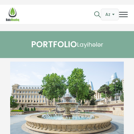
Az
PORTFOLIO
Layihələr