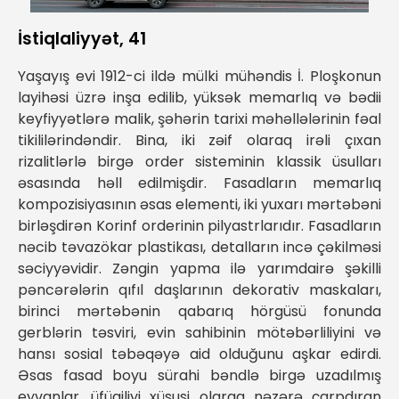
İstiqlaliyyət, 41
Yaşayış evi 1912-ci ildə mülki mühəndis İ. Ploşkonun
layihəsi üzrə inşa edilib, yüksək memarlıq və bədii
keyfiyyətlərə malik, şəhərin tarixi məhəllələrinin fəal
tikililərindəndir. Bina, iki zəif olaraq irəli çıxan
rizalitlərlə birgə order sisteminin klassik üsulları
əsasında həll edilmişdir. Fasadların memarlıq
kompozisiyasının əsas elementi, iki yuxarı mərtəbəni
birləşdirən Korinf orderinin pilyastrlarıdır. Fasadların
nəcib təvazökar plastikası, detalların incə çəkilməsi
səciyyəvidir. Zəngin yapma ilə yarımdairə şəkilli
pəncərələrin qıfıl daşlarının dekorativ maskaları,
birinci mərtəbənin qabarıq hörgüsü fonunda
gerblərin təsviri, evin sahibinin mötəbərliliyini və
hansı sosial təbəqəyə aid olduğunu aşkar edirdi.
Əsas fasad boyu sürahi bəndlə birgə uzadılmış
eyvanlar, üfüqiliyi xüsusi olaraq nəzərə çarpdıran