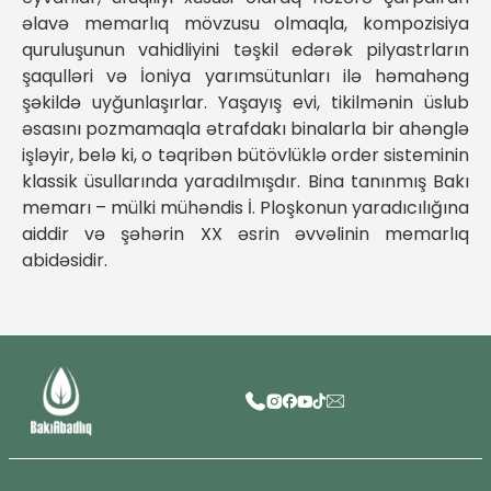
əlavə memarlıq mövzusu olmaqla, kompozisiya
quruluşunun vahidliyini təşkil edərək pilyastrların
şaqulləri və İoniya yarımsütunları ilə həmahəng
şəkildə uyğunlaşırlar. Yaşayış evi, tikilmənin üslub
əsasını pozmamaqla ətrafdakı binalarla bir ahənglə
işləyir, belə ki, o təqribən bütövlüklə order sisteminin
klassik üsullarında yaradılmışdır. Bina tanınmış Bakı
memarı – mülki mühəndis İ. Ploşkonun yaradıcılığına
aiddir və şəhərin XX əsrin əvvəlinin memarlıq
abidəsidir.