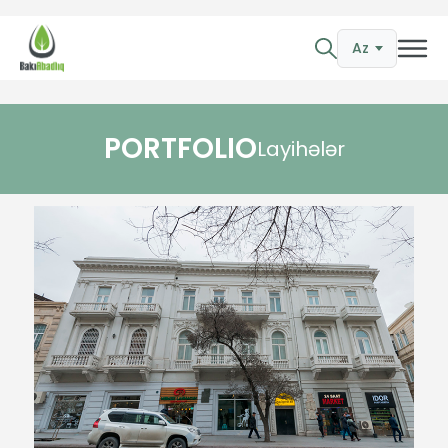
Az
PORTFOLIO
Layihələr