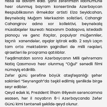
hissə ilə davam edib. Şanlı zəfərimizin ildönümünə
həsr olunmuş bayram konsertində Azərbaycan
Respublikasının Əməkdar artisti Elza Seyidcahan,
Beynəlxalq Muğam Mərkəzinin soli
s
tləri, Cahangir
Cahangirov adın
a
xor kollektivi, beynəlxalq
müsabiqələr laureatı Nazxanım Dadaşova, istedadlı
pianoçu və gənc ifaçılar, populyar müğənnilər,
laçınlı
xanəndələr, aşıqlar iştirak edib. 2 saylı Laçın
tam orta məktəbinin şagirdləri də milli rəqsləri,
qiraətləri ilə proqrama qatılıblar.
Təqdimatdan sonra Azərbaycanın Milli qəhrəmanı
Natiq Qasımova həsr olunmuş “Oğul” sənədli filmi
nümayiş etdirilib.
Zəfər günü şərəfinə böyük atəşfəşanlığı şəhər
sakinləri “Seyrəngah”da təşkil edilmiş şənlikdə birgə
seyr ediblər.
Qeyd edək ki, Prezident İlham Əliyevin sərəncamına
əsasən, hər il noyabrın 8-i Azərbaycanda Zəfər
Günü kimi təntənəli şəkildə qeyd olunur.