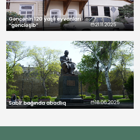
Gəncənin 120 yaşlı eyvanları
21.11.2025
“gəncləşib”
18.06.2025
Sabir bağında abadlıq