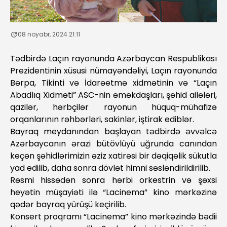
08 noyabr, 2024 21:11
Tədbirdə Laçın rayonunda Azərbaycan Respublikası
Prezidentinin xüsusi nümayəndəliyi, Laçın rayonunda
Bərpa, Tikinti və İdarəetmə xidmətinin və “Laçın
Abadlıq Xidməti” ASC-nin əməkdaşları, şəhid ailələri,
qazilər, hərbçilər rayonun hüquq-mühafizə
orqanlarının rəhbərləri, sakinlər, iştirak ediblər.
Bayraq meydanından başlayan tədbirdə əvvəlcə
Azərbaycanın ərazi bütövlüyü uğrunda canından
keçən şəhidlərimizin əziz xatirəsi bir dəqiqəlik sükutla
yad edilib, daha sonra dövlət himni səsləndirildirilib.
Rəsmi hissədən sonra hərbi orkestrin və şəxsi
heyətin müşayiəti ilə “Lacinema” kino mərkəzinə
qədər bayraq yürüşü keçirilib.
Konsert proqramı “Lacinema” kino mərkəzində bədii