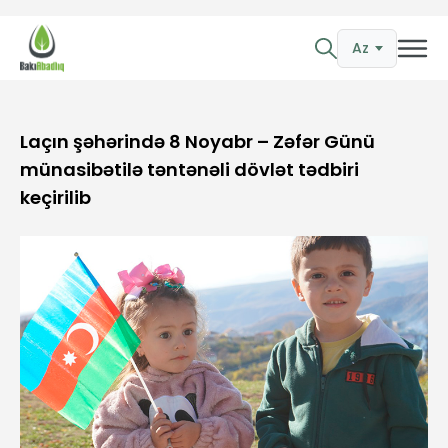
Az
Laçın şəhərində 8 Noyabr – Zəfər Günü
münasibətilə təntənəli dövlət tədbiri
keçirilib