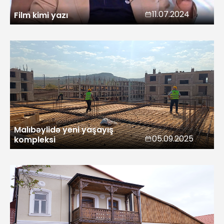
11.07.2024
Film kimi yazı
Malıbəylidə yeni yaşayış
05.09.2025
kompleksi