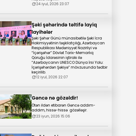
24 iyul, 2026 23:07
Şəki şəhərində təltifə layiq
layihələr
Şəki Şəhər Günü münasibətilə Şəki İcra
Hakimiyyətinin təşkilatçılığı, Azərbaycan
Respublikası Mədəniyyət Nazirliyi və
“İçərişəhər” Dövlət Tarix-Memarlıq
Qoruğu İdarəsinin iştirakı ilə
“Azərbaycanın UNESCO Dünya İrsi Yolu:
İçərişəhərdən Şəkiyə” mövzusunda tədbir
keçirilib.
12 iyul, 2026 22:07
Gəncə nə gözəldir!
Ötən ildən etibarən Gəncə addım-
addım, hissə-hissə gözəlləşir.
23 iyun, 2026 15:06