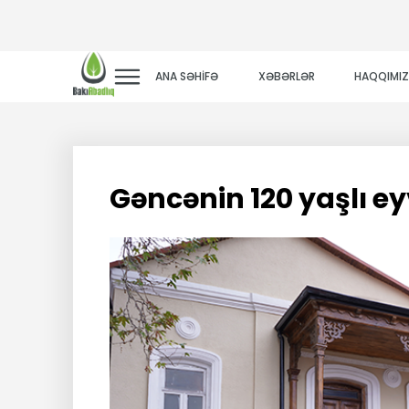
ANA SƏHİFƏ
XƏBƏRLƏR
HAQQIMI
Gəncənin 120 yaşlı e