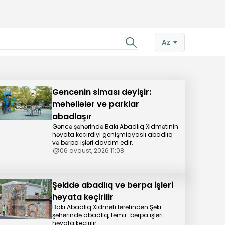
Az
Gəncənin siması dəyişir:
məhəllələr və parklar
abadlaşır
Gəncə şəhərində Bakı Abadlıq Xidmətinin
həyata keçirdiyi genişmiqyaslı abadlıq
və bərpa işləri davam edir.
06 avqust, 2026 11:08
Şəkidə abadlıq və bərpa işləri
həyata keçirilir
Bakı Abadlıq Xidməti tərəfindən Şəki
şəhərində abadlıq, təmir-bərpa işləri
həyata keçirilir.