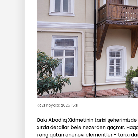
21 noyabr, 2025 15:11
Bakı Abadlıq Xidmətinin tarixi şəhərimizdə
xırda detallar belə nəzərdən qaçmır. Haq
rəng qatan ənənəvi elementlər - tarixi da