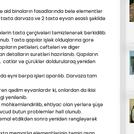
ə aid binaların fasadlarında belə elementlər
 1 taxta darvaza ve 2 taxta eyvan əsaslı şəkildə
lərin taxta çərçivələri təmizlənərək bərkidilib.
unub. Taxta qapılar işlək olduqlarına gorə
ıların petlələri, cəftələri ve diger
n detalların surətləri hazırlanıb. Qapıların
,
catlar və çürüklər doldurularaq yenidən
da eyni bərpa işləri aparılıb. Darvaza tam
rən qədim eyvanlardır ki, onlardan da ikisi
i yenilənib.
i möhkəmləndirilib, ehtiyac olan yerlərə şüşə
mövcud butun problemlər həll olunub.
ə emal etdikdən sonra yenidən rəngləyərək
 taxta memarlıq elementlərinin təmiri asan