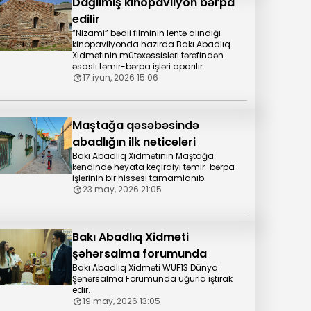
Dağılmış kinopavilyon bərpa
edilir
“Nizami” bədii filminin lentə alındığı
kinopavilyonda hazırda Bakı Abadlıq
Xidmətinin mütəxəssisləri tərəfindən
əsaslı təmir-bərpa işləri aparılır.
17 iyun, 2026 15:06
Maştağa qəsəbəsində
abadlığın ilk nəticələri
Bakı Abadlıq Xidmətinin Maştağa
kəndində həyata keçirdiyi təmir-bərpa
işlərinin bir hissəsi tamamlanıb.
23 may, 2026 21:05
Bakı Abadlıq Xidməti
şəhərsalma forumunda
Bakı Abadlıq Xidməti WUF13 Dünya
Şəhərsalma Forumunda uğurla iştirak
edir.
19 may, 2026 13:05