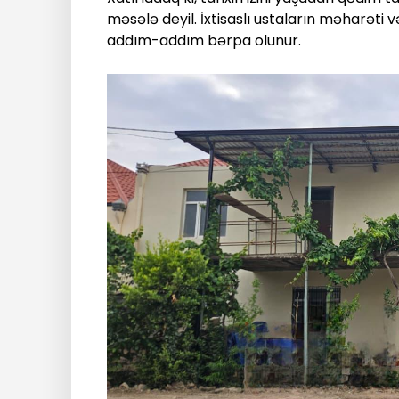
məsələ deyil. İxtisaslı ustaların məharəti v
addım-addım bərpa olunur.