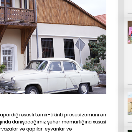
 apardığı əsaslı təmir-tikinti prosesi zamanı ən
qında danışacağımız şəhər memarlığına xüsusi
rvazalar və qapılar, eyvanlar və