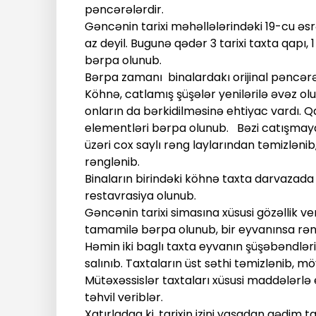
pəncərələrdir.
Gəncənin tarixi məhəllələrindəki 19-cu əsr
az deyil. Bugunə qədər 3 tarixi taxta qapı,
bərpa olunub.
Bərpa zamanı
binalardakı orijinal pəncərə
Köhnə, catlamış şüşələr yenilərilə əvəz ol
onların da bərkidilməsinə ehtiyac vardı. Qap
elementləri bərpa olunub.
Bəzi catışmaya
üzəri cox saylı rəng laylarından təmizlənib
rənglənib.
Binaların birindəki köhnə taxta darvazada 
restavrasiya olunub.
Gəncənin tarixi simasına xüsusi gözəllik ve
tamamilə bərpa olunub, bir eyvanınsa rəng
Həmin iki baglı taxta eyvanın şüşəbəndlər
salınıb. Taxtaların üst səthi təmizlənib, 
Mütəxəssislər taxtaları xüsusi maddələrl
təhvil veriblər.
Xatırladaq ki, tarixin izini yaşadan qədim