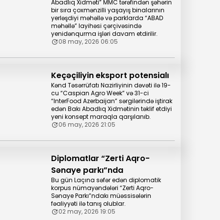
Abadlıq Xidməti” MMC tərəfindən şəhərin
bir sıra çoxmənzilli yaşayış binalarının
yerləşdiyi məhəllə və parklarda “ABAD
məhəllə” layihəsi çərçivəsində
yenidənqurma işləri davam etdirilir.
08 may, 2026 06:05
Keçəçiliyin eksport potensialı
Kənd Təsərrüfatı Nazirliyinin dəvəti ilə 19-
cu “Caspian Agro Week” və 31-ci
“InterFood Azerbaijan” sərgilərində iştirak
edən Bakı Abadlıq Xidmətinin təklif etdiyi
yeni konsept maraqla qarşılanıb.
06 may, 2026 21:05
Diplomatlar “Zerti Aqro-
Sənaye parkı”nda
Bu gün Laçına səfər edən diplomatik
korpus nümayəndələri “Zerti Aqro-
Sənaye Parkı”ndakı müəssisələrin
fəaliyyəti ilə tanış olublar.
02 may, 2026 19:05