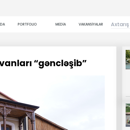
ZDA
PORTFOLIO
MEDİA
VAKANSİYALAR
yvanları “gəncləşib”