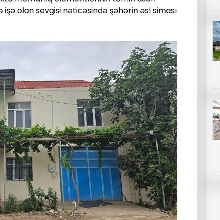
ə işə olan sevgisi nəticəsində şəhərin əsl siması