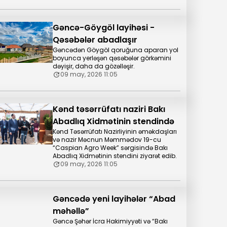
Gəncə-Göygöl layihəsi -
Qəsəbələr abadlaşır
Gəncədən Göygöl qoruğuna aparan yol
boyunca yerləşən qəsəbələr görkəmini
dəyişir, daha da gözəlləşir.
09 may, 2026 11:05
Kənd təsərrüfatı naziri Bakı
Abadlıq Xidmətinin stendində
Kənd Təsərrüfatı Nazirliyinin əməkdaşları
və nazir Məcnun Məmmədov 19-cu
“Caspian Agro Week” sərgisində Bakı
Abadlıq Xidmətinin stendini ziyarət edib.
09 may, 2026 11:05
Gəncədə yeni layihələr “Abad
məhəllə”
Gəncə Şəhər İcra Hakimiyyəti və “Bakı