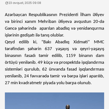
23 avqust, 2025 09:08
Azərbaycan Respublikasının Prezidenti İlham Əliyev
və birinci xanım Mehriban Əliyeva avqustun 20-də
Gəncə şəhərində aparılan abadlıq və yenidənqurma
işlərinin gedişatı ilə tanış olublar.
Qeyd edilib ki, “Bakı Abadlıq Xidməti” MMC
tərəfindən şəhərin 637 yaşayış və qeyri-yaşayış
binasının fasadı təmir edilib, 1159 binanın dam
örtüyü yenilənib. 49 küçə və prospektdə işıqlandırma
sistemləri qurulub, 62 ünvanda fasad işıqlandırması
yenilənib, 24 fəvvarədə təmir və bərpa işləri aparılıb,
27 min kvadratmetr piyada yolu bərpa olunub.