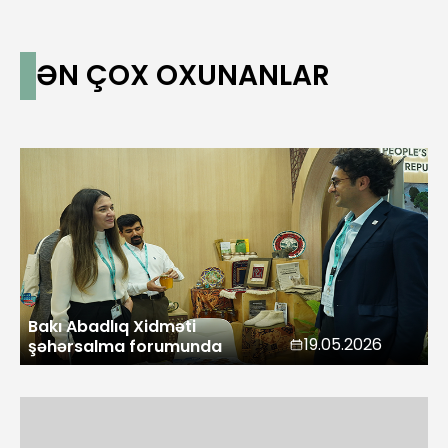
ƏN ÇOX OXUNANLAR
Bakı Abadlıq Xidməti
19.05.2026
şəhərsalma forumunda