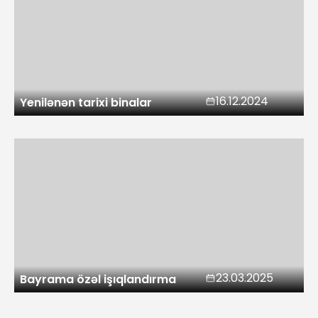
16.12.2024
Yenilənən tarixi binalar
23.03.2025
Bayrama özəl işıqlandırma