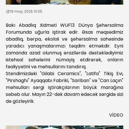
19 may, 2026 13:05
Bakı Abadlıq Xidməti WUF13 Dünya Şəhərsalma
Forumunda uğurla iştirak edir. Əsas məqsədimiz
abadlıq, bərpa, ekoloii və şəhərsalma sahəsində
yaradıcı yanaşmalarımızı təqdim etməkdir. Eyni
zamanda azad olunmuş ərazilərdə dəstəklədiyimiz
istehsal sahələrini nümayiş etdirərək, onların
fəaliyyətini və məhsullarını tanıdırıq.
Stendimizdəki "Gilabi Ceramics", "Latifa" Tikiş Evi,
"Pirshaghı" Ayaqqabı Fabriki, "Sariban" və "Can Laçın"
məhsulları sərgi iştirakçılarının böyük marağına
səbəb olur. Mayın 22-dək davam edəcək sərgidə sizi
də gözləyirik.
VİDEO